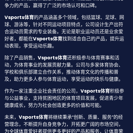
争力的产品，赢得了广泛的市场认可和口碑。
Vsports体育
的产品涵盖多个领域，包括篮球、足球、网
球、游泳等，针对不同运动项目特点，公司设计生产出符
合运动员需求的专业装备。无论是职业运动员还是业余爱
好者，都能在
Vsports体育
找到适合自己的产品，提升运
动表现，享受运动乐趣。
除了产品销售，
Vsports体育
还积极参与体育赛事和活
动，为体育事业的发展贡献力量。公司与多家体育协会、
学校和俱乐部建立合作关系，推动体育文化的传播和普
及，助力更多人参与体育运动，享受运动的快乐与健康。
作为一家注重企业社会责任的公司，
Vsports体育
积极参
与公益事业，支持贫困地区的体育项目发展，促进青少年
健康成长，努力为社会创造更多的价值和可能。
未来，
Vsports体育
将继续秉承“创新、质量、服务”的经
营理念，不断提升自身竞争力，开拓更广阔的市场空间，
为全球体育爱好者提供更多更好的产品和服务，让体育荣