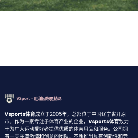
Vsports体育
成立于2005年，总部位于中国辽宁省开原
市。作为一家专注于体育产业的企业，
Vsports体育
致力
于为广大运动爱好者提供优质的体育用品和服务。公司拥
有一支充满激情和创意的团队，不断推出具有创新性和竞